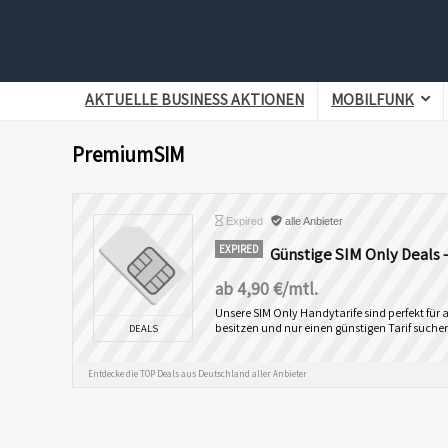
AKTUELLE BUSINESS AKTIONEN
MOBILFUNK
PremiumSIM
Expired
alle Anbieter
EXPIRED
Günstige SIM Only Deals 
ab 4,90 €/mtl.
Unsere SIM Only Handytarife sind perfekt für a
besitzen und nur einen günstigen Tarif suche
DEALS
Entdecke die TOP Deals aus Deutschland aller Anbieter