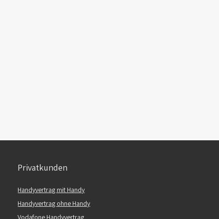
Privatkunden
Handyvertrag mit Handy
Handyvertrag ohne Handy
Vodafone Handyvertrag