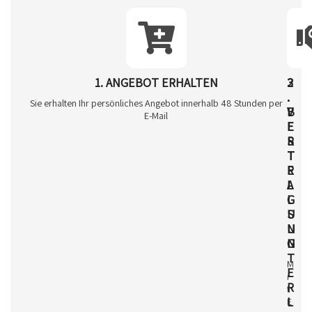
1. ANGEBOT ERHALTEN
2
3
.
.
Sie erhalten Ihr persönliches Angebot innerhalb 48 Stunden per
V
B
E-Mail
E
E
R
S
T
T
R
E
A
L
G
L
S
U
U
N
N
G
T
M
E
i
R
t
L
E