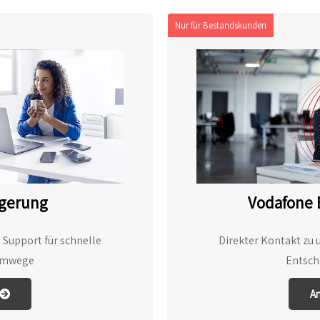
Nur für Bestandskunden
ngerung
Vodafone 
 Support für schnelle
Direkter Kontakt zu 
Umwege
Entsc
An