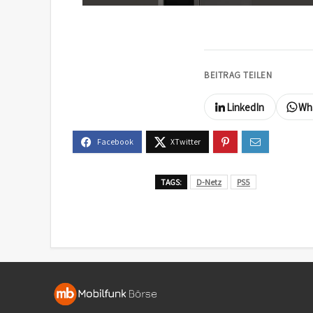
BEITRAG TEILEN
LinkedIn
Wh
TAGS:
D-Netz
PS5