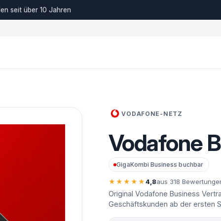
n seit über 10 Jahren
VODAFONE-NETZ
Vodafone B
GigaKombi Business buchbar
★★★★★
4,8
aus 318 Bewertunge
Original Vodafone Business Vertr
Geschäftskunden ab der ersten S