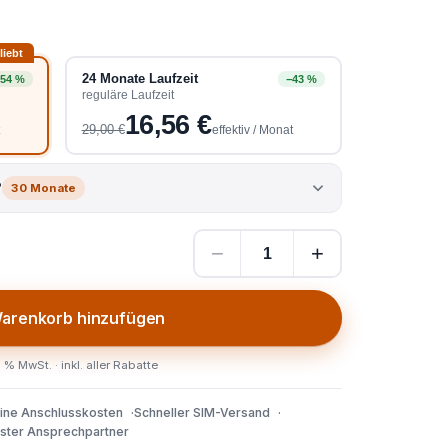
liebt
24 Monate Laufzeit
54 %
−43 %
reguläre Laufzeit
16,56 €
29,00 €
t
effektiv / Monat
?
30 Monate
−
+
arenkorb hinzufügen
 % MwSt. · inkl. aller Rabatte
ine Anschlusskosten
Schneller SIM-Versand
ster Ansprechpartner