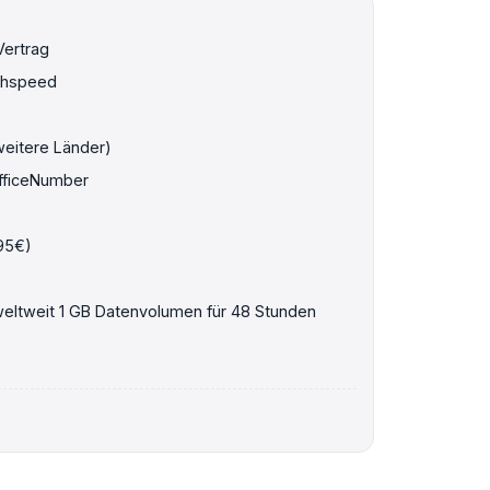
Vertrag
ghspeed
weitere Länder)
fficeNumber
,95€)
 weltweit 1 GB Datenvolumen für 48 Stunden