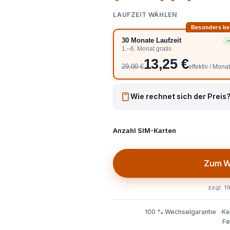
LAUFZEIT WÄHLEN
Besonders be
30 Monate Laufzeit
−
1.–6. Monat gratis
13,25 €
29,00 €
effektiv / Mona
Wie rechnet sich der Preis
Anzahl SIM-Karten
Zum W
zzgl. 19
100 % Wechselgarantie
Ke
Fe